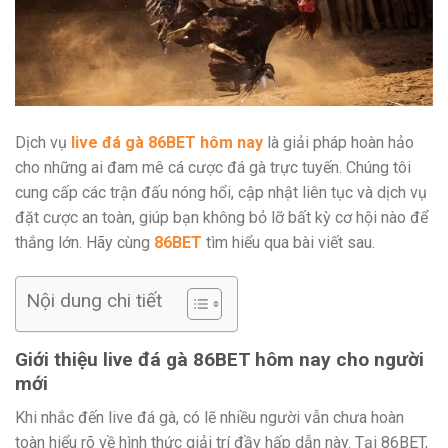
Dịch vụ
live đá gà 86BET hôm nay
là giải pháp hoàn hảo
cho những ai đam mê cá cược đá gà trực tuyến. Chúng tôi
cung cấp các trận đấu nóng hổi, cập nhật liên tục và dịch vụ
đặt cược an toàn, giúp bạn không bỏ lỡ bất kỳ cơ hội nào để
thắng lớn. Hãy cùng
86BET
tìm hiểu qua bài viết sau.
Nội dung chi tiết
Giới thiệu live đá gà 86BET hôm nay cho người
mới
Khi nhắc đến live đá gà, có lẽ nhiều người vẫn chưa hoàn
toàn hiểu rõ về hình thức giải trí đầy hấp dẫn này. Tại 86BET,