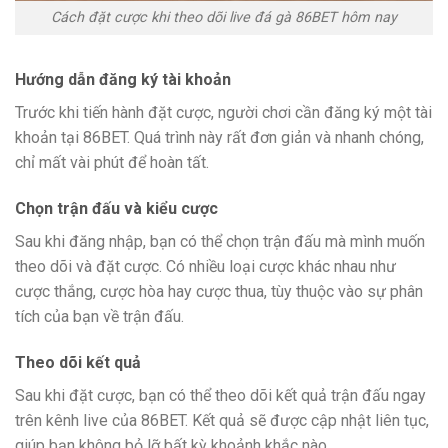
Cách đặt cược khi theo dõi live đá gà 86BET hôm nay
Hướng dẫn đăng ký tài khoản
Trước khi tiến hành đặt cược, người chơi cần đăng ký một tài
khoản tại 86BET. Quá trình này rất đơn giản và nhanh chóng,
chỉ mất vài phút để hoàn tất.
Chọn trận đấu và kiểu cược
Sau khi đăng nhập, bạn có thể chọn trận đấu mà mình muốn
theo dõi và đặt cược. Có nhiều loại cược khác nhau như
cược thắng, cược hòa hay cược thua, tùy thuộc vào sự phân
tích của bạn về trận đấu.
Theo dõi kết quả
Sau khi đặt cược, bạn có thể theo dõi kết quả trận đấu ngay
trên kênh live của 86BET. Kết quả sẽ được cập nhật liên tục,
giúp bạn không bỏ lỡ bất kỳ khoảnh khắc nào.