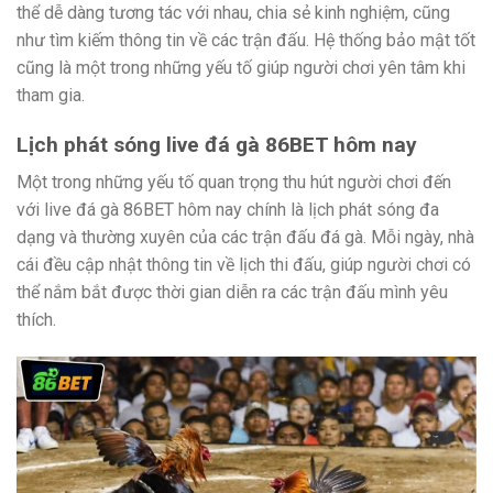
thể dễ dàng tương tác với nhau, chia sẻ kinh nghiệm, cũng
như tìm kiếm thông tin về các trận đấu. Hệ thống bảo mật tốt
cũng là một trong những yếu tố giúp người chơi yên tâm khi
tham gia.
Lịch phát sóng live đá gà 86BET hôm nay
Một trong những yếu tố quan trọng thu hút người chơi đến
với live đá gà 86BET hôm nay chính là lịch phát sóng đa
dạng và thường xuyên của các trận đấu đá gà. Mỗi ngày, nhà
cái đều cập nhật thông tin về lịch thi đấu, giúp người chơi có
thể nắm bắt được thời gian diễn ra các trận đấu mình yêu
thích.