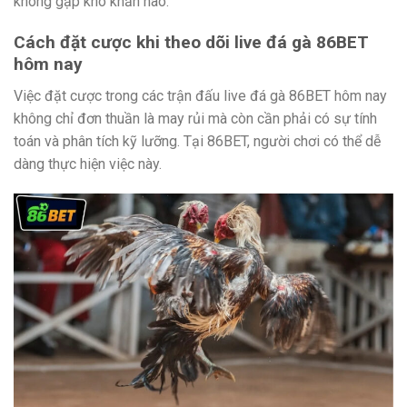
không gặp khó khăn nào.
Cách đặt cược khi theo dõi live đá gà 86BET
hôm nay
Việc đặt cược trong các trận đấu live đá gà 86BET hôm nay
không chỉ đơn thuần là may rủi mà còn cần phải có sự tính
toán và phân tích kỹ lưỡng. Tại 86BET, người chơi có thể dễ
dàng thực hiện việc này.