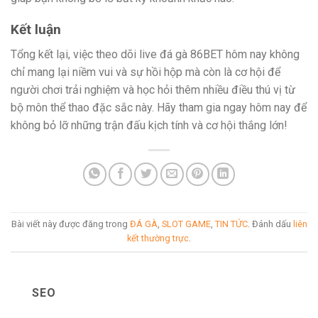
Kết luận
Tổng kết lại, việc theo dõi live đá gà 86BET hôm nay không
chỉ mang lại niềm vui và sự hồi hộp mà còn là cơ hội để
người chơi trải nghiệm và học hỏi thêm nhiều điều thú vị từ
bộ môn thể thao đặc sắc này. Hãy tham gia ngay hôm nay để
không bỏ lỡ những trận đấu kịch tính và cơ hội thắng lớn!
Bài viết này được đăng trong
ĐÁ GÀ
,
SLOT GAME
,
TIN TỨC
. Đánh dấu
liên
kết thường trực
.
SEO