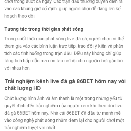
chơi trong suốt cả ngày. Các trận đấu thường xuyên diễn ra
vào các khung giờ cố định, giúp người chơi dễ dàng lên kế
hoạch theo dõi.
Tương tác trong thời gian phát sóng
Trong suốt thời gian phát sóng live đá gà, người chơi có thể
tham gia vào các bình luận trực tiếp, trao đổi ý kiến và phân
tích các tình huống trong trận đấu. Điều này không chỉ giúp
tăng tính hấp dẫn mà còn tạo cơ hội cho người chơi gắn bó
với nhau hơn.
Trải nghiệm kênh live đá gà 86BET hôm nay với
chất lượng HD
Chất lượng hình ảnh và âm thanh là một trong những yếu tố
quyết định đến trải nghiệm của người xem khi theo dõi live
đá gà 86BET hôm nay. Nhà cái 86BET đã đầu tư mạnh mẽ
vào công nghệ phát sóng nhằm đem lại cho người chơi một
trải nghiệm tuyệt vời nhất.