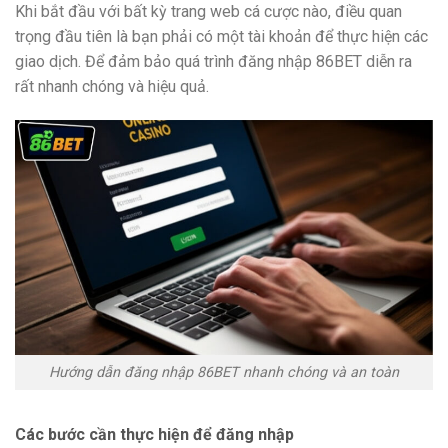
Khi bắt đầu với bất kỳ trang web cá cược nào, điều quan
trọng đầu tiên là bạn phải có một tài khoản để thực hiện các
giao dịch. Để đảm bảo quá trình đăng nhập 86BET diễn ra
rất nhanh chóng và hiệu quả.
Hướng dẫn đăng nhập 86BET nhanh chóng và an toàn
Các bước cần thực hiện để đăng nhập