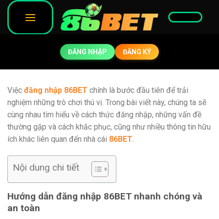
Bỏ
qua
nội
dung
ĐĂNG NHẬP
ĐĂNG KÝ
Việc
đăng nhập 86BET
chính là bước đầu tiên để trải
nghiệm những trò chơi thú vị. Trong bài viết này, chúng ta sẽ
cùng nhau tìm hiểu về cách thức đăng nhập, những vấn đề
thường gặp và cách khắc phục, cũng như nhiều thông tin hữu
ích khác liên quan đến nhà cái
86BET
.
Nội dung chi tiết
Hướng dẫn đăng nhập 86BET nhanh chóng và
an toàn