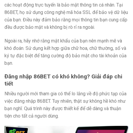
các hoạt động trực tuyến là bảo mật thông tin cá nhân. Tại
86BET, họ sử dụng công nghệ mã hóa SSL để bảo vệ dữ liệu
của bạn. Điều này đảm bảo rằng mọi thông tin bạn cung cấp
đều được bảo mật và không bị rò rỉ ra ngoài.
Ngoài ra, hãy nhớ rằng mật khẩu của bạn nên mạnh mẽ và
khó đoán. Sử dụng kết hợp giữa chữ hoa, chữ thường, số và
ký tự đặc biệt để tăng cường độ bảo mật cho tài khoản của
bạn.
Đăng nhập 86BET có khó không? Giải đáp chi
tiết
Nhiều người mới tham gia có thể lo lắng về độ phức tạp của
việc đăng nhập 86BET. Tuy nhiên, thật sự không hề khó như
bạn nghĩ. Quá trình này được thiết kế để dễ dàng và thuận
tiện cho tất cả người dùng.