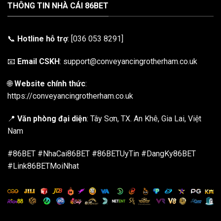
THÔNG TIN NHÀ CÁI 86BET
📞
Hotline hỗ trợ
: [036 053 8291]
📧
Email CSKH
:
support@conveyancingrotherham.co.uk
🌐
Website chính thức
:
https://conveyancingrotherham.co.uk
📍
Văn phòng đại diện
: Tây Sơn, TX. An Khê, Gia Lai, Việt
Nam
#86BET #NhaCai86BET #86BETUyTin #DangKy86BET
#Link86BETMoiNhat